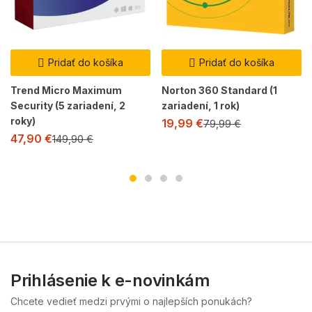
Pridať do košíka
Pridať do košíka
Trend Micro Maximum
Norton 360 Standard (1
Security (5 zariadení, 2
zariadení, 1 rok)
roky)
19,99
€
79,99
€
47,90
€
149,90
€
Prihlásenie k e-novinkám
Chcete vedieť medzi prvými o najlepších ponukách?